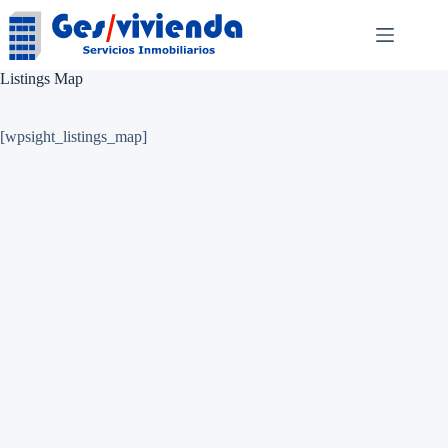
Saltar
al
contenido
Listings Map
[wpsight_listings_map]