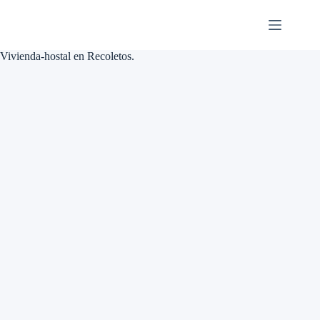
Saltar
al
contenido
Vivienda-hostal en Recoletos.