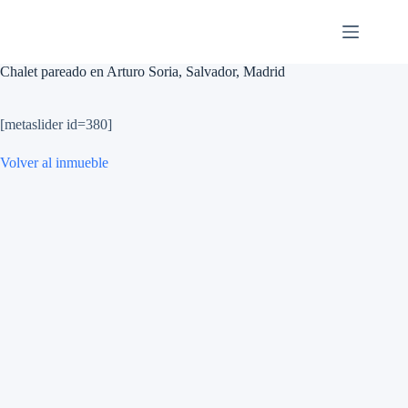
Saltar
al
contenido
Chalet pareado en Arturo Soria, Salvador, Madrid
[metaslider id=380]
Volver al inmueble